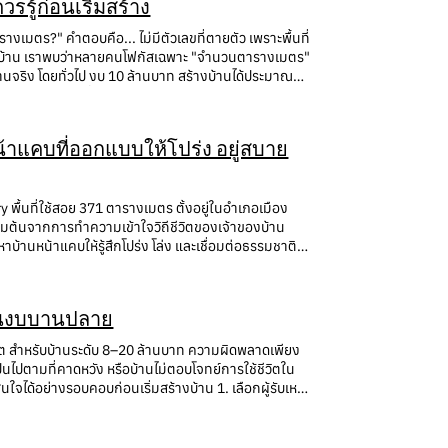
รู้ก่อนเริ่มสร้าง
เมตร?" คำตอบคือ... ไม่มีตัวเลขที่ตายตัว เพราะพื้นที่
บสร้างบ้าน เราพบว่าหลายคนโฟกัสเฉพาะ "จำนวนตารางเมตร"
นจริง โดยทั่วไป งบ 10 ล้านบาท สร้างบ้านได้ประมาณ
งคร่าว ๆ ได้ดังนี้ ระดับงานก่อสร้าง ราคาประมาณ/
 Luxury 26,000–32,000 บาท 310–380 ตร.ม. Luxury
.ม. งบ 10,000,000 ÷ 28,000 = ประมาณ 357 ตาราง
น้าแคบที่ออกแบบให้โปร่ง อยู่สบาย
ดเท่ากัน ราคาต่างกันหลายล้านบาท 1. รูปแบบ
ume กระจกบานใหญ่ ระเบียงหลายด้าน Cantilever
ระเบื้องทั่วไป พื้นหินอ่อนธรรมชาติ ไม้จริง กระจก Low-E
พื้นที่ใช้สอย 371 ตารางเมตร ตั้งอยู่ในอำเภอเมือง
ระบบภายในบ้าน หลายคนคิดเฉพาะตัวบ้าน แต่จริง ๆ แล้ว
มต้นจากการทำความเข้าใจวิถีชีวิตของเจ้าของบ้าน
olar Cell EV Charger ระบบรักษาความปลอดภัย ระบบ
บ้านหน้าแคบให้รู้สึกโปร่ง โล่ง และเชื่อมต่อธรรมชาติ
บ้าน แต่เมื่อสร้างเสร็จ เจ้าของบ้านต้องใช้งบเพิ่ม
่แบ่งปันความสุข
รงการใช้งบ Interior มากกว่า 20–40% ของงบทั้งหมด 5.
ม "บ้านปุณณ์ปัณณ์สุข" ถูกออกแบบให้เป็นพื้นที่แห่ง
 พื้นที่น้ำท่วม ทั้งหมดนี้เพิ่มต้นทุนได้โดยที่พื้นที่
อบอุ่น แนวคิดการออกแบบเริ่มต้นจากคำถามง่าย ๆ ว่า
ายน้ำ ศาลา ถนนคอนกรีต โรงจอดรถ หลายโครงการใช้งบ
่อนงบบานปลาย
เบิร์ด (นพ.ศราวุฒิ) และคุณเอ (คุณสุนิชา ศรี
ตกต่างกันในรายละเอียด เช่น คุณภาพโครงสร้าง ระบบ
่งเสริมความสัมพันธ์ของสมาชิกทุกคน ความต้องการหลัก
่งเหล่านี้ส่งผลต่อคุณภาพการอยู่อาศัยในระยะยาว ถ้า
องชีวิต สำหรับบ้านระดับ 8–20 ล้านบาท ความผิดพลาดเพียง
ห้องทำงานที่มีมุมมองสวนส่วนตัว มุมอ่านหนังสือและทำการ
นดังนี้ งานก่อสร้างตัวบ้าน 70–75% งานตกแต่งภายใน
็นไปตามที่คาดหวัง หรือบ้านไม่ตอบโจทย์การใช้ชีวิตใน
จทย์เหล่านี้เป็นตัวอย่างของการออกแบบแบบ Custom
บานปลายระหว่างก่อสร้าง ตัวอย่างบ้านที่เหมาะกับ
ใจได้อย่างรอบคอบก่อนเริ่มสร้างบ้าน 1. เลือกผู้รับเหมา
: บ้านหน้าแคบที่ไม่รู้สึกแคบ หนึ่งในความท้าทายของ
้องนอน 5 ห้องน้ำ ห้องรับแขก Double Volume ครัว
ไรไว้แล้วบ้าง ผลที่พบได้บ่อยคือ รายการงานไม่ครบ วัสดุ
บระเบียงและสวนด้านข้างผ่านช่องเปิดกระจกบานใหญ่
วน วัสดุระดับพรีเมียม ทั้งนี้ ขนาดและรายละเอียด
ียบเทียบจาก BOQ รายละเอียดวัสดุ ขอบเขตงาน
ที่เข้าบ้าน นอกจากความสวยงามแล้ว แนวทางนี้ยังช่วยเพิ่ม
ับสร้างบ้านจึงสำคัญ? แม้งบประมาณจะเท่ากัน แต่