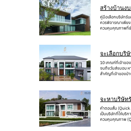
การระบายอากาศ ลด
ผลลัพธ์อาจแตกต่า
และขอบเขตงานอย่างล
สร้างบ้านงบ
Contemporary Luxu
เริ่มต้น ลดปัญหา
บ้านที่สวยในอินเทอ
สากลพร้อม Kitchen
ระยะเวลา Mind Ho
กับทิศทางแดด ลม 
คู่มือเลือกบริษัท
คุณภาพและความทนท
Home รับสร้างบ้า
Mind Home: ออกแบ
ควรพิจารณาเพียงเ
มาตรฐานญี่ปุ่น 
พื้นที่ใกล้เคียง 
Longevity & Welln
ควบคุมคุณภาพที่ชั
การเลือกวัสดุไม่ใ
ใช้งาน และคุณภา
อิน ระบบปรับอากา
Home เป็นหนึ่งใน
หมอเบิร์ดกล่าวว่
พร้อมแนะนำวัสดุและ
Home: ช่วยวางแผนง
งานตกแต่งภายใน โ
ลงในวันที่ส่งมอบ
เมตร? คำตอบคือ ปร
ไม่เหมาะกับสภาพอา
ทั่วไปอย่างไร? ง
ในระยะยาว ทำไมเจ
ประมาณให้เหมาะสมก
ความสวย ความทนท
อาศัย มากกว่าการส
ที่สามารถดูแลทั้
คุณภาพชีวิต หากคุ
จะเลือกบริษ
โครงการ โดยเลือกว
วัสดุ และรายละเอ
โครงสร้าง ยื่นขอ
งานของ Mind Home 
การตรวจสอบงานในแ
ห้องทำงาน ห้องออ
10 เกณฑ์ที่เจ้าขอ
หนองคาย หนองบัวล
ล้าน รวมค่าตกแต่
งานประจำ แนวทาง
ระดับนี้จึงควรเลื
จนถึงวันส่งมอบ หา
ขนาดใหญ่ เชื่อมพ
แยกต่างหาก ดังนั้
โดยวิศวกร และ สถา
สวยสามารถปรับเปลี
สำคัญที่เจ้าของบ้
ครอบครัว 4–6 คน 
วางแผนงบประมาณตั
อนาคต เช่น ลูกโต
แบบ วัสดุไม่เป็นไป
สถาปนิกและวิศวกรป
ข้อดีอย่างไร? ช่ว
ก่อสร้างบ้านขึ้น
ของครอบครัวได้ แ
วางแผน การควบคุม
ประมาณ จำนวนสมา
สำเร็จรูป สรุป บ้าน "ปุณณ์ปัณณ์สุข" เป็นตัวอย่างของการออกแบบที่เริ่มต้นจากการทำความเข้าใจผู้อยู่อาศัย ไม่ใช่เพียงการเลือกสไตล์ที่สวยงาม เมื่อ
เช่น รั้ว โรงจอดร
Design 7. แยกผู้
ออกแบบบ้านเฉพาะสำ
ออกแบบและการก่อสร้างสอดค
สถาปัตยกรรม ฟังก์ช
ปลาย ควบคุมคุณภา
ชนกับเฟอร์นิเจอร์
การออกแบบเฉพาะบุ
ออกแบบจนถึงส่งมอบ
วางแผนสร้างบ้านใ
ล้านบาท ควรสร้าง
จะหาบริษัทร
อย่างต่อเนื่อง แ
10 ล้านบาทควรมี
ก่อสร้าง ภาพทุกขั้นตอนก
ส่งมอบ โครงการนี
ครัวไทย ห้องครัวฝร
งานจริงก่อนตัดสิน
สอดคล้องกับการลง
เข้าเยี่ยมชมหน้าง
ยาว
ออกแบบบ้านตามคว
คำตอบสั้น (Quick 
ประเมินมาตรฐานกา
ก่อสร้างได้ชัดเจ
การใช้ชีวิต ความ
ควบคุมงบประมาณได
เป็นบริษัทที่ให้
หากไม่มีผู้ดูแลภ
ทำงานร่วมกันได้อ
ออกแบบบ้านเฉพาะบุคคล ด้วยทีมสถาป
ในพื้นที่ อุดรธาน
ควบคุมคุณภาพ (QC
หน้าอย่างสม่ำเสม
อย่างสม่ำเสมอ เพื
เต็มความสุข และส่
Home) และบ้านที
ออกแบบที่เหมาะกับ
การขาย หลังส่งมอ
ลดความเข้าใจคลาด
คุณภาพ (QC) บริษ
เพื่อรองรับการเปล
เพียงผู้รับเหมา ห