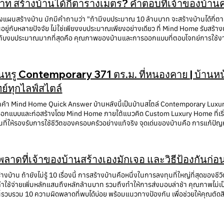
าท สร้างบ้านได้กี่ตารางเมตร? คำตอบที่เจ้าของบ้านควร
แผนสร้างบ้าน มักมีคำถามว่า "ถ้ามีงบประมาณ 10 ล้านบาท จะสร้างบ้านได้กี่ตาราง
 ขึ้นอยู่กับหลายปัจจัย ไม่ใช่เพียงงบประมาณเพียงอย่างเดียว ที่ Mind Home รั
มีผลกับงบประมาณมากที่สุดคือ คุณภาพของบ้านและการออกแบบที่ตอบโจทย์การใช้งา
 ตัวเลขนี้เป็นการประเมินสำหรับบ้านเดี่ยวระดับกลางถึงพรีเมียม โดยสามารถแบ่
สอยที่สร้างได้ มาตรฐานคุณภาพดี 23,000–25,000 บาท 400–430 ตร.ม. Modern
0,000 บาท 250–300 ตร.ม. ตัวอย่าง หากต้นทุนเฉลี่ยอยู่ที่ 28,000 บาท/ตร
้านหรู Contemporary 371 ตร.ม. ที่หนองคาย | บ้านห
นจริง ยังมีรายละเอียดอื่นที่ส่งผลต่องบประมาณอีกมาก 7 ปัจจัยที่ทำให้บ้านขนา
รงสี่เหลี่ยมเรียบง่าย จะมีต้นทุนต่ำกว่าบ้านที่มี หลังคาซับซ้อน Double Vol
์ทุกไลฟ์สไตล์
์ซับซ้อน ค่าโครงสร้างและค่าแรงก็จะสูงขึ้น 2. วัสดุที่เลือกใช้ ตัวอย่างเช่น พื้นก
ูกค้า Mind Home Quick Answer บ้านหลังนี้เป็นบ้านสไตล์ Contemporary Luxury 
กรดพรีเมียม ระบบ Smart Home วัสดุแต่ละระดับ ส่งผลกับงบประมาณอย่างมาก 3. 
อกแบบและก่อสร้างโดย Mind Home ภายใต้แนวคิด Custom Luxury Home ที่เริ่
ไฟฟ้า ระบบประปา ระบบแอร์ ระบบระบายอากาศ ระบบน้ำร้อน ระบบ Smart Home S
ที่ให้รองรับการใช้ชีวิตของครอบครัวอย่างแท้จริง จุดเด่นของบ้านคือ การแก้ปัญหา
ั้งแต่หลักแสนจนถึงหลักล้านบาท 4. งานตกแต่งภายใน หลายบริษัทเสนอราคาเฉพาะตัว
ที่พักผ่อนที่ต่อเนื่องกับสวน และการจัดฟังก์ชันที่ตอบโจทย์สมาชิกทุกคนในครอบครัว บ้าน "ปุณณ์ปัณณ์สุข" บ้านที
ครัว Walk-in Closet ห้องแต่งตัว ผ้าม่าน เฟอร์นิเจอร์ Lighting Design บางโค
้านมีเรื่องราว แต่สำหรับบ้านหลังนี้ ความหมายของบ้านไม่ได้หยุดอยู่แค่ความสวยงา
่ก่อสร้างมีผลต่อราคา เช่น ถมดิน ดินอ่อน ต้องตอกเสาเข็มยาว พื้นที่ลาดชัน ทางเข้าแคบ
นครอบครัว และเป็นสถานที่ที่พร้อมต้อนรับญาติ เพื่อน และแขกผู้มาเยือนอย่าง
 สิ่งปลูกสร้างภายนอก งบประมาณอาจรวมถึง รั้ว ประตูรั้วอัตโนมัติ สวน สระว่
ลาดที่เจ้าของบ้านสร้างเองมักเจอ และวิธีป้องกันก
ย่างไร ให้ทุกคนในครอบครัวอยากกลับบ้านทุกวัน?" โจทย์จากเจ้าของบ้าน คุณหมอ
,000,000 บาท 7. มาตรฐานการก่อสร้าง บ้านที่ดูเหมือนกันจากภายนอก อาจแ
้านที่สามารถรองรับการขยายตัวของครอบครัวในอนาคต พร้อมพื้นที่ใช้ชีวิตที่ส
ามร้อน การป้องกันเสียง การระบายอากาศ ความเรียบร้อยของงาน การรับประกัน สิ
ร้างบ้าน ถ้ายังไม่รู้ 10 เรื่องนี้ การสร้างบ้านคือหนึ่งในการลงทุนที่ใหญ่ที่สุดข
้าแคบ แต่ต้องรู้สึกโปร่ง ไม่อึดอัด มีพื้นที่ส่วนกลางสำหรับทำกิจกรรมร่วมกัน 
รวางแผนอย่างไร? สำหรับบ้าน Modern Luxury แนะนำให้แบ่งงบประมาณเบื้องต้
่าใช้จ่ายเพิ่มหลักแสนถึงหลักล้านบาท รวมถึงทำให้การส่งมอบล่าช้า คุณภาพไม่เป
องนอนส่วนตัวของสมาชิกทุกคน บ้านที่มีแสงธรรมชาติและการระบายอากาศที่ดี โ
กและภูมิทัศน์ 5–10% งบสำรอง 5–10% การวางแผนตั้งแต่ต้นจะช่วยลดโอกาสงบ
รวบรวม 10 ความผิดพลาดที่พบได้บ่อย พร้อมแนวทางป้องกัน เพื่อช่วยให้คุณตัดสิน
ิ่มต้นจากการใช้ชีวิตจริง มากกว่าการเลือกแบบบ้านสำเร็จรูป แนวคิดการออกแบบ 
บาท โดยประมาณสามารถออกแบบได้ เช่น พื้นที่ใช้สอย 320–380 ตารางเมตร 4 ห
ด" หลายคนเปรียบเทียบเฉพาะราคาค่าก่อสร้าง แต่ไม่ได้พิจารณาว่าในราคานั้นรวมอะ
ว้างของที่ดิน ทีมสถาปนิกของ Mind Home จึงออกแบบให้โถงพักผ่อนเชื่อมต่อกั
้องทำงาน ห้องพระ ที่จอดรถ 3 คัน พื้นที่พักผ่อน Outdoor ระบบ Smart Home บางส่
าใช้จ่ายเพิ่มเติมระหว่างก่อสร้าง คุณภาพงานไม่สม่ำเสมอ แนวทางที่ควรทำ เปร
อกสู่พื้นที่สีเขียว รับแสงธรรมชาติ และสร้างความรู้สึกโปร่งสบายตั้งแต่ก้าวแรก
าะกับความต้องการและลำดับความสำคัญของเจ้าของบ้านได้ ทำไมการเลือกบริษัทร
าพ ผลงานจริงที่ผ่านมา ไม่ใช่ดูเฉพาะตัวเลขรวม แนวทางของ Mind Home: บริษัทจัดทำ BOQ รายละเอียดวัสดุ