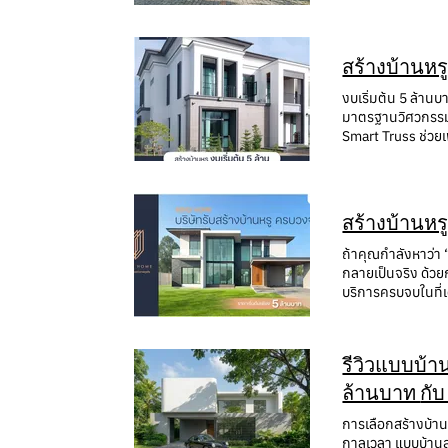
วัสดุ และต้นทุน ทำให้เปรียบเทียบข้อเสนอจากหลายบริษัทได้ง่ายขึ้น ถ้ายังไม่มีแบบบ้าน ควรทำอย่างไร? สามารถเริ่มต้นจากการปรึกษาทีมสถาปนิก เพื่อ
ชีวิตและมีปฏิสัมพ
เน้นการออกแบบบ้า
ดันบวก SCG Active
ได้ดีที่สุด?" Min
ออกแบบบ้านให้เหม
ห้องนอนให้สอดคล้
คุณภาพการอยู่อา
สถาปัตยกรรมภายนอ
คำตอบเดียวที่ใช่สำหรับคุณครับ เจาะลึกบ้าน 4 สไตล์ยอดนิยม 
สรุป การเลือกบริษัทรับสร้างบ้านในอุดรธานีไม่ควรพิจารณาจากราคาเพียงอย่างเดียว แต่ควรดูทั้งทีมสถาปนิก วิศวกร ผลงานจริง ระบบควบคุมคุณภาพ
โครงสร้างวิศวกรร
เลือกใช้โทนสีขาวและเทาอ่
เรียบหรูที่เน้นคว
ความโปร่งใสของสัญญา ผลงานก่อสร้างจริง รีว
บ้าน Mind Home จ
สร้างบ้านหร
บริเวณด้านหน้าอาค
โมเดิร์น แบบลักชั
กับงบประมาณ ความต
Test) เพื่อคำนวณ
สู่ภายในคฤหาสน์ M
สัมผัสที่เนี้ยบกริ
ช่องทางติดต่อ Min
งบเริ่มต้น 5 ล้า
โครงสร้างทรุดร้าว
ตา ปูทางเชื่อมต่อเข
Luxury: ความอบอุ่
โทรศัพท์: 063-7
มาตรฐานวิศวกรรม และดูแลครบจบในที่เดียว โครงสร้างมาตรฐา
ปัญหางบประมาณบาน
แสงธรรมชาติเข้ามา
(Japanese Cafe & 
https://maps.a
Smart Truss ช่วยเ
บ้าน สถาปัตยกรรม
Longevity Livin
และความผ่อนคลายใน
ภายใน คัดสรรวัสดุค
กลางบ้าน (Centra
ชั้น 1 จึงจัดสรรห
แท้จริง 3. Tropic
ทนทาน และมีมูลค่
งานวิจัยระบุว่ากา
อุบัติเหตุ และตั้ง
อากาศเขตร้อนได้อ
และไลฟ์สไตล์ ช่วย
(Serotonin) ได้โด
สวนกลางบ้าน (Cen
ดี พร้อมทั้งมีการ
ต้น ช่วยให้คุณได้
Longevity) บ้านท
ระดับบำบัดด้วย "พื
สร้างบ้านหร
หนึ่งของสเปซภายใน
โจทย์ชีวิตคุณมากที
(Universal Design
กิจกรรม ไม่ว่าจะ
อายความคลาสสิกสไ
ได้ตามการใช้งานจร
เพื่อความปลอดภัยสูงสุด การจัดสรรพื้นท
ถ้าคุณกำลังหาว่า
บุคคลภายนอก FAQ
โค้งมนที่ดูโอ่อ่า 
ฟังก์ชันพิเศษ เช่
Design) เพื่อถนอ
กลายเป็นจริง ด้ว
M94 มีระบบป้องกันงบบ
ประเทศไทย 5. ทำไม
คลายมากขึ้น วางแปลนและดีไซน์ให
Home 1. การสร้าง
บริการครบจบในที่เ
เราจะจัดทำเอกสารแสดงรายการวัสดุและราคา ควบคู่กับ Specifi
มั่นคงแข็งแรงใต้
การสร้างบ้านหรู
ลงทุนที่คุ้มค่าใ
บ้านหรูในราคาเริ
เซ็นสัญญาก่อสร้า
คุณภาพสูงในราคาท
เหล่านี้โดยตรง ให
Air Design, Acou
ทำไมต้องเลือก MI
บ้าน ตามแบบ M94 ใ
วัดระยะหน้างานเพื
ในทีมเดียว ลดการ
ล็อกงบประมาณไว้ 
ตกแต่งภายใน ภายใ
อลังการของตัวอาคาร พร้อมม
CON คุณภาพสูง เพื่อประสิทธิภาพในการกันความร้อนและซับเสียง ช่วยให้บ้านเย็นสบายและประหยัดพลังงาน ,หน้าต่างอลูมิเนียมจากแบรนด์ Tostem ,ระบบ
รีวิวแบบบ้าน M92: ออกแบบบ้านหร
สำเร็จรูป ออกแบบต
นอนหลับอย่างไร? 
คงทนในระยะยาว เพร
ไป และมีพื้นที่เริ
SCG Active AIR Q
พรีเมียม วางแผนง
ออกไป ทำให้สมองได
เฉพาะคุณ สะท้อนต
ทัศน์ที่สมบูรณ์แบ
บ้านอิสระ" ที่เจ้
รับสร้างบ้านหรู 
เพื่อกระตุ้นการหลั
รสนิยม และตัวตนขอ
Home มีระบบคุมงา
สไตล์สร้างบ้านกั
โดยมีฐานการทำงาน
ที่ดินเปล่าในอุดร
การเลือกสร้างบ้าน
เพื่อให้บ้านไม่ใช
สัปดาห์ในรูปแบบวิ
เชี่ยวชาญมากครั
อย่างใกล้ชิด ทำให
สำเนาโฉนดที่ดินเ
กาลเวลา แบบบ้านสไ
ตอน ด้วยทีมสถาปนิ
สอบร่วมกับทีมงานข