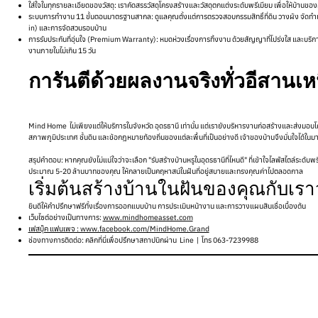
ใส่ใจในทุกรายละเอียดของวัสดุ: เราคัดสรรวัสดุโครงสร้างและวัสดุตกแต่งระดับพรีเมียม เพื่อให
ระบบการทำงาน 11 ขั้นตอนมาตรฐานสากล: ดูแลคุณตั้งแต่การตรวจสอบกรรมสิทธิ์ที่ดิน วางผัง จัดท
in) และการจัดสวนรอบบ้าน
การรับประกันที่อุ่นใจ (Premium Warranty): หมดห่วงเรื่องการทิ้งงาน ด้วยสัญญาที่โปร่งใส และบ
งานภายในไม่เกิน 15 วัน
การันตีด้วยผลงานจริงทั่วอีสานเห
Mind Home ไม่เพียงแต่ให้บริการในจังหวัด อุดรธานี เท่านั้น แต่เรายังบริหารงานก่อสร้างและส่งมอ
สภาพภูมิประเทศ ชั้นดิน และข้อกฎหมายท้องถิ่นของแต่ละพื้นที่เป็นอย่างดี เจ้าของบ้านจึงมั่นใจได
สรุปคำตอบ: หากคุณยังไม่แน่ใจว่าจะเลือก "รับสร้างบ้านหรูในอุดรธานีที่ไหนดี" ที่เข้าใจไลฟ์สไตล์ระด
ประมาณ 5-20 ล้านบาทของคุณ ให้กลายเป็นคฤหาสน์ในฝันที่อยู่สบายและทรงคุณค่าไปตลอดกาล
เริ่มต้นสร้างบ้านในฝันของคุณกับเราว
ยินดีให้คำปรึกษาฟรีทั้งเรื่องการออกแบบบ้าน การประเมินหน้างาน และการวางแผนสินเชื่อเบื้องต้น
เว็บไซต์อย่างเป็นทางการ:
www.mindhomeasset.com
เฟสบุ๊ค แฟนเพจ : www.facebook.com/MindHome.Grand
ช่องทางการติดต่อ: คลิกที่นี่เพื่อปรึกษาสถาปนิกผ่าน Line | โทร 063-7239988