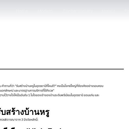
Home
Modern
Contemporary
Luxury
Po
ถามที่ว่า "รับสร้างบ้านหรูในอุดรธานีที่ไหนดี?" คงเป็นโจทย์ใหญ่ที่ต้องคิดอย่างรอบคอบ
ป็นเอกลักษณ์ และมาตรฐานการบริการที่ไร้กังวล"
ามไว้วางใจให้เป็นอันดับ 1 ในใจของเจ้าของบ้านระดับพรีเมียมในอุดรธานี ขอนแก่น และ
บสร้างบ้านหรู
ณควรพิจารณาจาก 3 ปัจจัยหลักนี้: