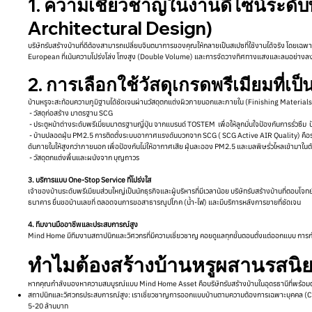
1. ความเชี่ยวชาญในงานดีไซน์ระดับ
Architectural Design)
บริษัทรับสร้างบ้านที่ดีต้องสามารถเปลี่ยนจินตนาการของคุณให้กลายเป็นสเปซที่ใช้งานได้จริง โดยเ
European ที่เน้นความโปร่งโล่ง โถงสูง (Double Volume) และการจัดวางทิศทางแสงและลมอย่างลง
2. การเลือกใช้วัสดุเกรดพรีเมียมที่เป
บ้านหรูจะสะท้อนความภูมิฐานได้ชัดเจนผ่านวัสดุตกแต่งผิวภายนอกและภายใน (Finishing Materials) 
- วัสดุก่อสร้าง มาตรฐาน SCG
- ประตูหน้าต่างระดับพรีเมี่ยมมาตรฐานญี่ปุ่น จากแบรนด์ TOSTEM เพื่อให้ลูกมั่นใจป้องกันการรั่วซึม
- บ้านปลอดฝุ่น PM2.5 การติดตั้งระบบอากาศแรงดันบวกจาก SCG ( SCG Active AIR Quality) คือระ
ดันภายในให้สูงกว่าภายนอก เพื่อป้องกันไม่ให้อากาศเสีย ฝุ่นละออง PM2.5 และมลพิษรั่วไหลเข้ามาในต
- วัสดุตกแต่งพื้นและผนังจาก บุญถาวร
3. บริการแบบ One-Stop Service ที่โปร่งใส
เจ้าของบ้านระดับพรีเมียมส่วนใหญ่เป็นนักธุรกิจและผู้บริหารที่มีเวลาน้อย บริษัทรับสร้างบ้านที่ตอบ
ธนาคาร ยื่นขอบ้านเลขที่ ตลอดจนการขอสาธารณูปโภค (น้ำ-ไฟ) และมีบริการหลังการขายที่ชัดเจน
4. ทีมงานมืออาชีพและประสบการณ์สูง
Mind Home มีทีมงานสถาปนิกและวิศวกรที่มีความเชี่ยวชาญ คอยดูแลทุกขั้นตอนตั้งแต่ออกแบบ การก่
ทำไมต้องสร้างบ้านหรูผสานรสน
หากคุณกำลังมองหาความสมบูรณ์แบบ Mind Home Asset คือบริษัทรับสร้างบ้านในอุดรธานีที่พร้อมตอ
สถาปนิกและวิศวกรประสบการณ์สูง: เราเชี่ยวชาญการออกแบบบ้านตามความต้องการเฉพาะบุคคล (Cus
5-20 ล้านบาท