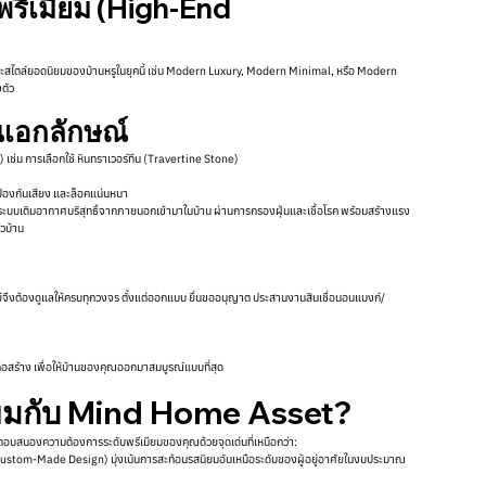
พรีเมียม (High-End
ฉพาะสไตล์ยอดนิยมของบ้านหรูในยุคนี้ เช่น Modern Luxury, Modern Minimal, หรือ Modern
ตัว
็นเอกลักษณ์
เช่น การเลือกใช้ หินทราเวอร์ทีน (Travertine Stone)
 ป้องกันเสียง และล็อคแน่นหนา
บบเติมอากาศบริสุทธิ์จากภายนอกเข้ามาในบ้าน ผ่านการกรองฝุ่นและเชื้อโรค พร้อมสร้างแรง
ัวบ้าน
โจทย์จึงต้องดูแลให้ครบทุกวงจร ตั้งแต่ออกแบบ ยื่นขออนุญาต ประสานงานสินเชื่อนอนแบงก์/
อสร้าง เพื่อให้บ้านของคุณออกมาสมบูรณ์แบบที่สุด
ิยมกับ Mind Home Asset?
บสนองความต้องการระดับพรีเมียมของคุณด้วยจุดเด่นที่เหนือกว่า:
tom-Made Design) มุ่งเน้นการสะท้อนรสนิยมอันเหนือระดับของผู้อยู่อาศัยในงบประมาณ