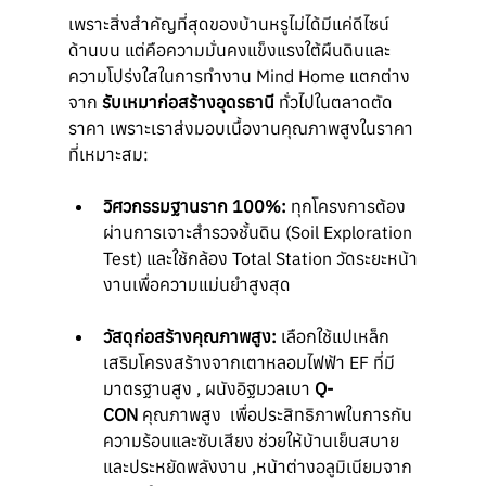
เพราะสิ่งสำคัญที่สุดของบ้านหรูไม่ได้มีแค่ดีไซน์
ด้านบน แต่คือความมั่นคงแข็งแรงใต้ผืนดินและ
ความโปร่งใสในการทำงาน Mind Home แตกต่าง
จาก 
รับเหมาก่อสร้างอุดรธานี
 ทั่วไปในตลาดตัด
ราคา เพราะเราส่งมอบเนื้องานคุณภาพสูงในราคา
ที่เหมาะสม:
วิศวกรรมฐานราก 100%:
 ทุกโครงการต้อง
ผ่านการเจาะสำรวจชั้นดิน (Soil Exploration 
Test) และใช้กล้อง Total Station วัดระยะหน้า
งานเพื่อความแม่นยำสูงสุด
วัสดุก่อสร้างคุณภาพสูง:
 เลือกใช้แปเหล็ก
เสริมโครงสร้างจาก
เตาหลอมไฟฟ้า EF
 ที่มี
มาตรฐานสูง , ผนังอิฐมวลเบา 
Q-
CON
 คุณภาพสูง  เพื่อประสิทธิภาพในการกัน
ความร้อนและซับเสียง ช่วยให้บ้านเย็นสบาย
และประหยัดพลังงาน ,หน้าต่างอลูมิเนียมจาก