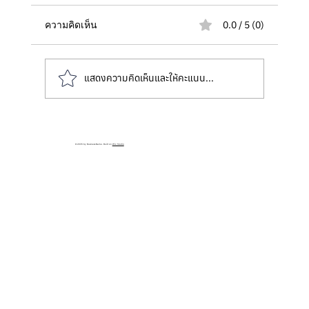
ความคิดเห็น
0.0 / 5 (0)
แสดงความคิดเห็นและให้คะแนน...
รีวิวสร้างบ้านหรู Contemporary 371
© 2035 by Business Name. Built on
Wix Studio
ตร.ม. ที่หนองคาย | บ้านหน้าแคบที่ออกแบบ
ให้โปร่ง อยู่สบาย และตอบโจทย์ทุกไลฟ์
สไตล์