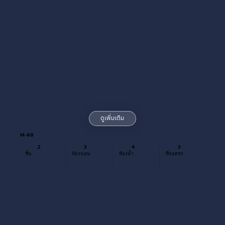
ดูเพิ่มเติม
M-88
2
3
4
3
ชั้น
ห้องนอน
ห้องน้ำ
ที่จอดรถ