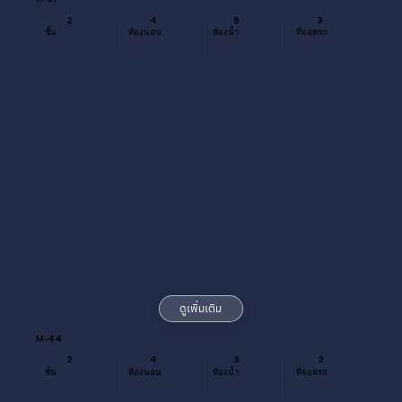
2
4
5
3
ชั้น
ห้องนอน
ห้องน้ำ
ที่จอดรถ
ดูเพิ่มเติม
M-44
2
4
3
2
ชั้น
ห้องนอน
ห้องน้ำ
ที่จอดรถ