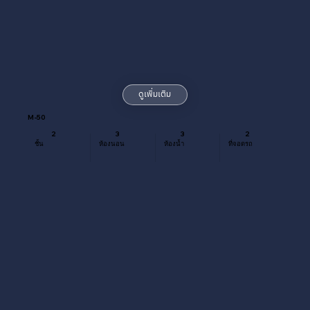
ดูเพิ่มเติม
M-50
2
3
3
2
ชั้น
ห้องนอน
ห้องน้ำ
ที่จอดรถ