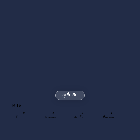
ดูเพิ่มเติม
M-86
2
4
5
2
ชั้น
ห้องนอน
ห้องน้ำ
ที่จอดรถ