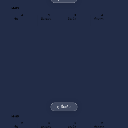
M-83
2
4
5
2
ชั้น
ห้องนอน
ห้องน้ำ
ที่จอดรถ
ดูเพิ่มเติม
M-85
2
4
5
2
ชั้น
ห้องนอน
ห้องน้ำ
ที่จอดรถ