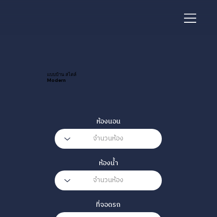
แบบบ้าน สไตล์
Modern
ห้องนอน
ห้องน้ำ
ที่จอดรถ