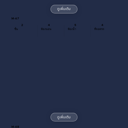
ดูเพิ่มเติม
M-67
2
4
5
4
ชั้น
ห้องนอน
ห้องน้ำ
ที่จอดรถ
ดูเพิ่มเติม
M-68