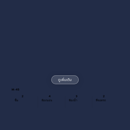
ดูเพิ่มเติม
M-45
2
4
3
2
ชั้น
ห้องนอน
ห้องน้ำ
ที่จอดรถ