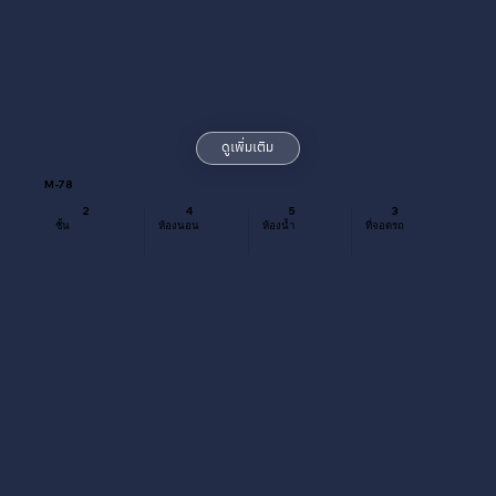
ดูเพิ่มเติม
M-78
2
4
5
3
ชั้น
ห้องนอน
ห้องน้ำ
ที่จอดรถ