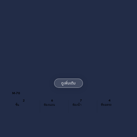
ดูเพิ่มเติม
M-70
2
6
7
4
ชั้น
ห้องนอน
ห้องน้ำ
ที่จอดรถ